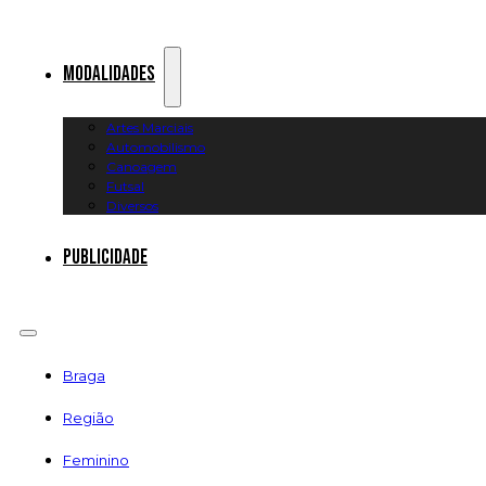
Modalidades
Artes Marciais
Automobilismo
Canoagem
Futsal
Diversos
Publicidade
Braga
Região
Feminino