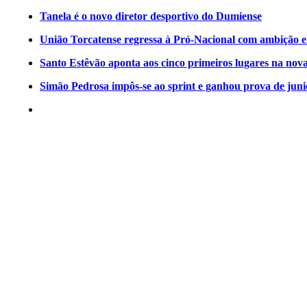
Tanela é o novo diretor desportivo do Dumiense
União Torcatense regressa à Pró-Nacional com ambição e o
Santo Estêvão aponta aos cinco primeiros lugares na nov
Simão Pedrosa impôs-se ao sprint e ganhou prova de jun