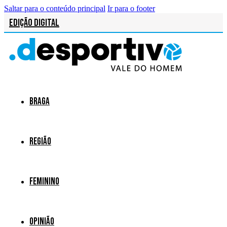
Saltar para o conteúdo principal
Ir para o footer
Edição Digital
Braga
Região
Feminino
Opinião