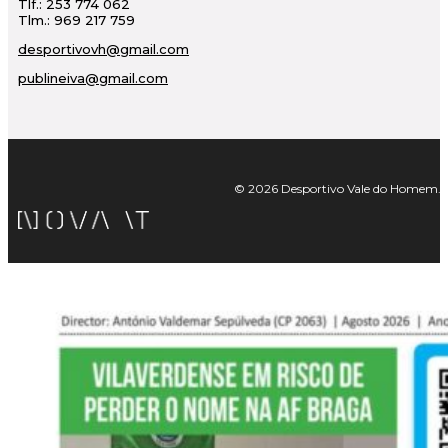
Tlf.: 253 774 062
Tlm.: 969 217 759
desportivovh@gmail.com
publineiva@gmail.com
© 2026 Desportivo Vale do Homem. Tod