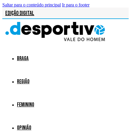
Saltar para o conteúdo principal
Ir para o footer
Edição Digital
Braga
Região
Feminino
Opinião