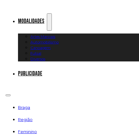
Modalidades
Artes Marciais
Automobilismo
Canoagem
Futsal
Diversos
Publicidade
Braga
Região
Feminino