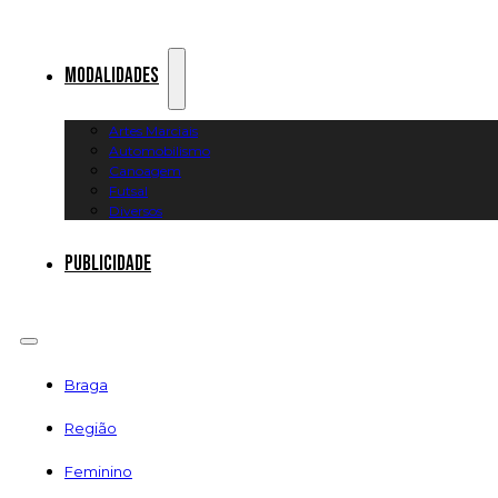
Modalidades
Artes Marciais
Automobilismo
Canoagem
Futsal
Diversos
Publicidade
Braga
Região
Feminino