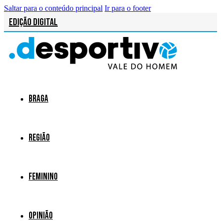
Saltar para o conteúdo principal
Ir para o footer
Edição Digital
Braga
Região
Feminino
Opinião