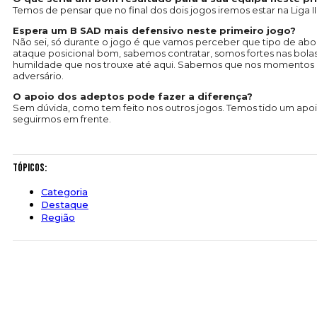
Temos de pensar que no final dos dois jogos iremos estar na Liga I
Espera um B SAD mais defensivo neste primeiro jogo?
Não sei, só durante o jogo é que vamos perceber que tipo de ab
ataque posicional bom, sabemos contratar, somos fortes nas bol
humildade que nos trouxe até aqui. Sabemos que nos momentos d
adversário.
O apoio dos adeptos pode fazer a diferença?
Sem dúvida, como tem feito nos outros jogos. Temos tido um apoio 
seguirmos em frente.
Tópicos:
Categoria
Destaque
Região