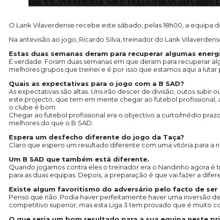
lank VILAVERDENSE Sad fc FELGUEIRAS sad Campo Da Cr
O Lank Vilaverdense recebe este sábado, pelas 18h00, a equipa do 
Na antevisão ao jogo, Ricardo Silva, treinador do Lank Vilaverde
Estas duas semanas deram para recuperar algumas energi
É verdade. Foram duas semanas em que deram para recuperar algu
melhores grupos que treinei e é por isso que estamos aqui a lutar 
Quais as expectativas para o jogo com a B SAD?
As expectativas são altas. Uns irão descer de divisão, outos subi
este projecto, que tem em mente chegar ao futebol profissional, a
o clube é bom.
Chegar ao futebol profissional era o objectivo a curto/médio pr
melhores do que o B SAD.
Espera um desfecho diferente do jogo da Taça?
Claro que espero um resultado diferente com uma vitória para a no
Um B SAD que também está diferente.
Quando jogamos contra eles o treinador era o Nandinho agora é t
para as duas equipas. Depois, a preparação é que vai fazer a dif
Existe algum favoritismo do adversário pelo facto de ser
Penso que não. Podia haver perfeitamente haver uma inversão de 
competitivo superior, mas esta Liga 3 tem provado que é muito
O que seria um bom resultado para a sua equipa neste pr