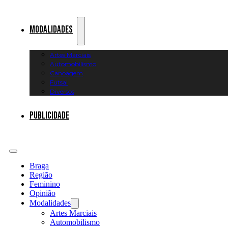
Modalidades
Artes Marciais
Automobilismo
Canoagem
Futsal
Diversos
Publicidade
Braga
Região
Feminino
Opinião
Modalidades
Artes Marciais
Automobilismo