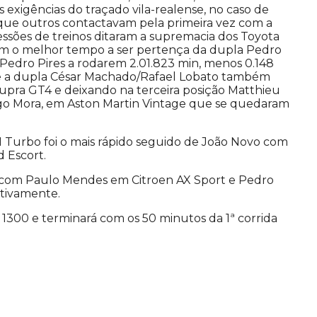
 exigências do traçado vila-realense, no caso de
 que outros contactavam pela primeira vez com a
 sessões de treinos ditaram a supremacia dos Toyota
m o melhor tempo a ser pertença da dupla Pedro
 Pedro Pires a rodarem 2.01.823 min, menos 0.148
 a dupla César Machado/Rafael Lobato também
pra GT4 e deixando na terceira posição Matthieu
go Mora, em Aston Martin Vintage que se quedaram
11 Turbo foi o mais rápido seguido de João Novo com
 Escort.
 com Paulo Mendes em Citroen AX Sport e Pedro
tivamente.
1300 e terminará com os 50 minutos da 1ª corrida