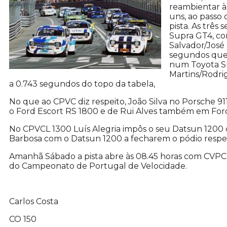
reambientar às
uns, ao passo
pista. As três
Supra GT4, co
Salvador/José
segundos que
num Toyota Su
Martins/Rodri
a 0.743 segundos do topo da tabela,
No que ao CPVC diz respeito, João Silva no Porsche 9
o Ford Escort RS 1800 e de Rui Alves também em Ford
No CPVCL 1300 Luís Alegria impôs o seu Datsun 1200
Barbosa com o Datsun 1200 a fecharem o pódio respe
Amanhã Sábado a pista abre às 08.45 horas com CVPC 
do Campeonato de Portugal de Velocidade.
Carlos Costa
CO 150