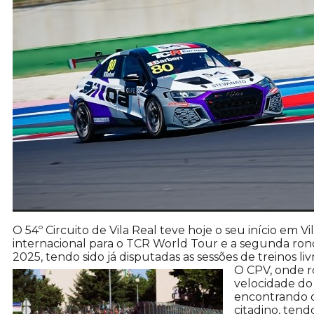
O 54º Circuito de Vila Real teve hoje o seu início em V
internacional para o TCR World Tour e a segunda ro
2025, tendo sido já disputadas as sessões de treinos liv
O CPV, onde r
velocidade do 
encontrando o
citadino, tend