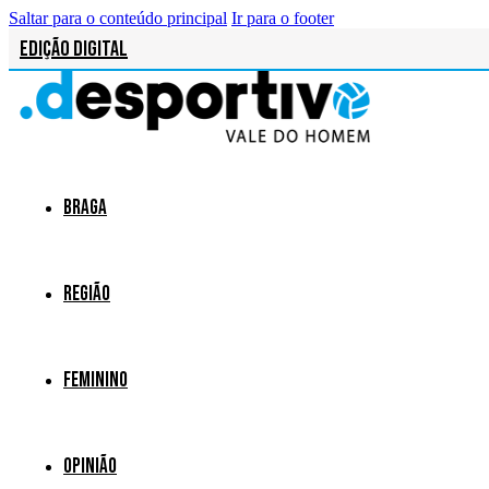
Saltar para o conteúdo principal
Ir para o footer
Edição Digital
Braga
Região
Feminino
Opinião