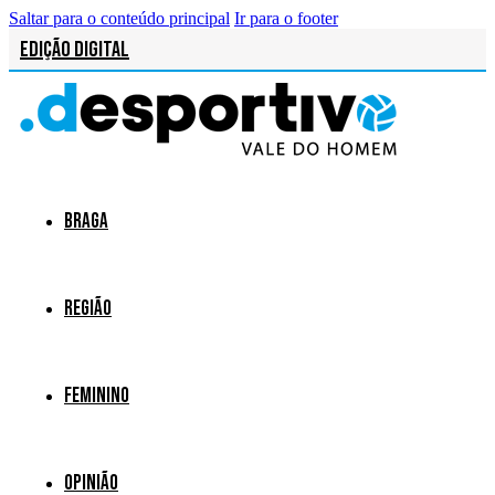
Saltar para o conteúdo principal
Ir para o footer
Edição Digital
Braga
Região
Feminino
Opinião