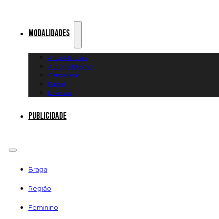
Modalidades
Artes Marciais
Automobilismo
Canoagem
Futsal
Diversos
Publicidade
Braga
Região
Feminino