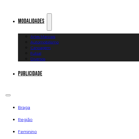
Modalidades
Artes Marciais
Automobilismo
Canoagem
Futsal
Diversos
Publicidade
Braga
Região
Feminino