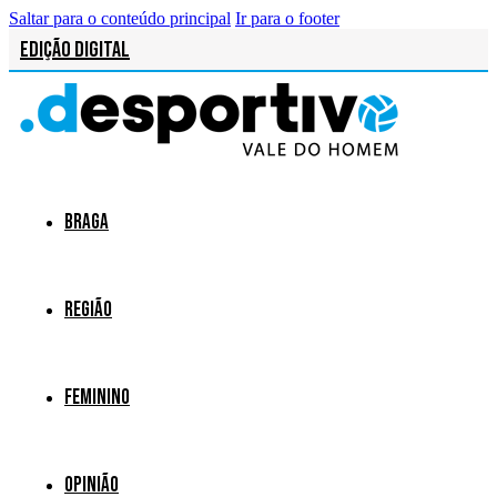
Saltar para o conteúdo principal
Ir para o footer
Edição Digital
Braga
Região
Feminino
Opinião