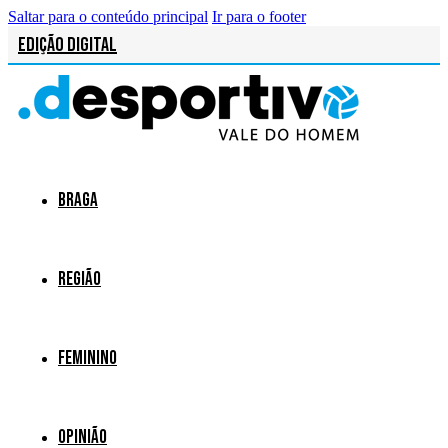
Saltar para o conteúdo principal
Ir para o footer
Edição Digital
Braga
Região
Feminino
Opinião