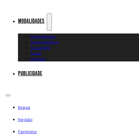
Modalidades
Artes Marciais
Automobilismo
Canoagem
Futsal
Diversos
Publicidade
Braga
Região
Feminino