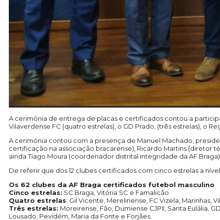
A cerimónia de entrega de placas e certificados contou a partici
Vilaverdense FC (quatro estrelas), o GD Prado, (três estrelas), o 
A cerimónia contou com a presença de Manuel Machado, presiden
certificação na associação bracarense), Ricardo Martins (diretor 
ainda Tiago Moura (coordenador distrital integridade da AF Braga)
De referir que dos 12 clubes certificados com cinco estrelas a níve
Os 62 clubes da AF Braga certificados futebol masculino
Cinco estrelas:
SC Braga, Vitória SC e Famalicão
Quatro estrelas
: Gil Vicente, Merelinense, FC Vizela, Marinhas,
Três estrelas:
Moreirense, Fão, Dumiense CJPII, Santa Eulália, GD 
Lousado, Pevidém, Maria da Fonte e Forjães.