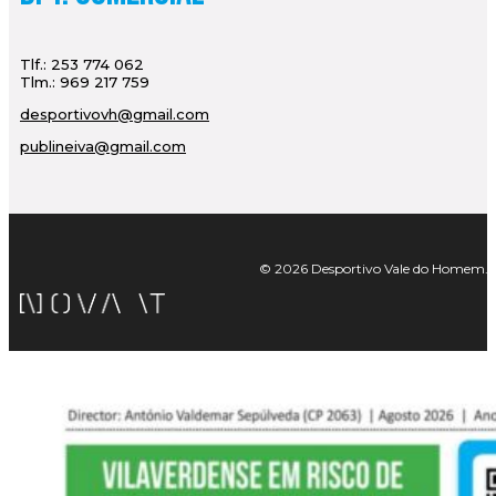
Tlf.: 253 774 062
Tlm.: 969 217 759
desportivovh@gmail.com
publineiva@gmail.com
© 2026 Desportivo Vale do Homem. Tod