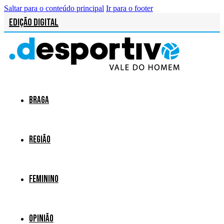
Saltar para o conteúdo principal
Ir para o footer
Edição Digital
Braga
Região
Feminino
Opinião