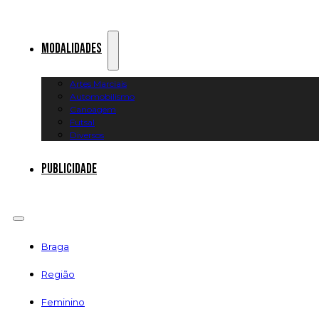
Modalidades
Artes Marciais
Automobilismo
Canoagem
Futsal
Diversos
Publicidade
Braga
Região
Feminino