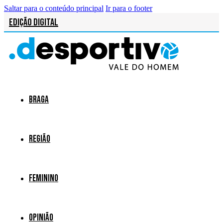
Saltar para o conteúdo principal
Ir para o footer
Edição Digital
Braga
Região
Feminino
Opinião