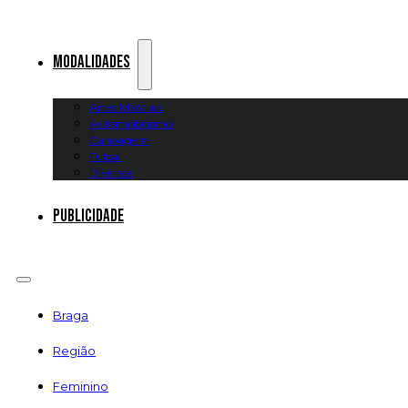
Modalidades
Artes Marciais
Automobilismo
Canoagem
Futsal
Diversos
Publicidade
Braga
Região
Feminino