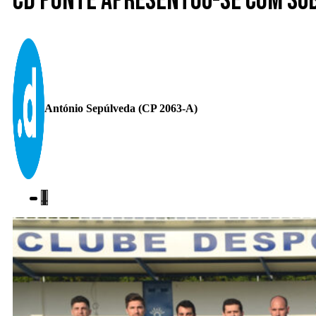
CD Ponte apresentou-se com sub
António Sepúlveda (CP 2063-A)