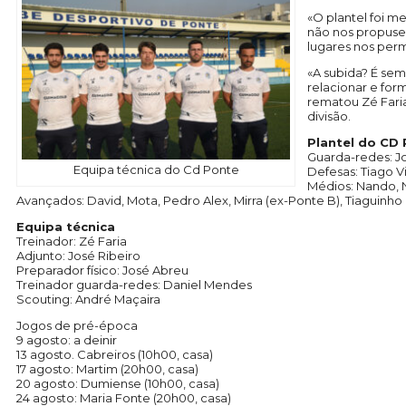
«O plantel foi m
não nos propusem
lugares nos perm
«A subida? É sem
relacionar e fo
rematou Zé Faria
divisão.
Plantel do CD
Guarda-redes: J
Equipa técnica do Cd Ponte
Defesas: Tiago Vi
Médios: Nando, N
Avançados: David, Mota, Pedro Alex, Mirra (ex-Ponte B), Tiaguinho
Equipa técnica
Treinador: Zé Faria
Adjunto: José Ribeiro
Preparador físico: José Abreu
Treinador guarda-redes: Daniel Mendes
Scouting: André Maçaira
Jogos de pré-época
9 agosto: a deinir
13 agosto. Cabreiros (10h00, casa)
17 agosto: Martim (20h00, casa)
20 agosto: Dumiense (10h00, casa)
24 agosto: Maria Fonte (20h00, casa)