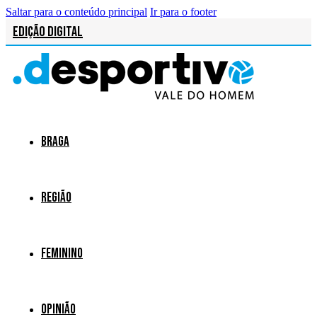
Saltar para o conteúdo principal
Ir para o footer
Edição Digital
Braga
Região
Feminino
Opinião