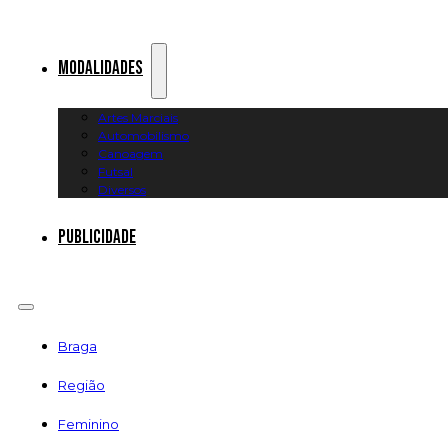
Modalidades
Artes Marciais
Automobilismo
Canoagem
Futsal
Diversos
Publicidade
Braga
Região
Feminino