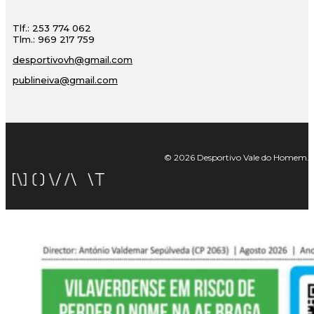
Tlf.: 253 774 062
Tlm.: 969 217 759
desportivovh@gmail.com
publineiva@gmail.com
© 2026 Desportivo Vale do Homem. Tod