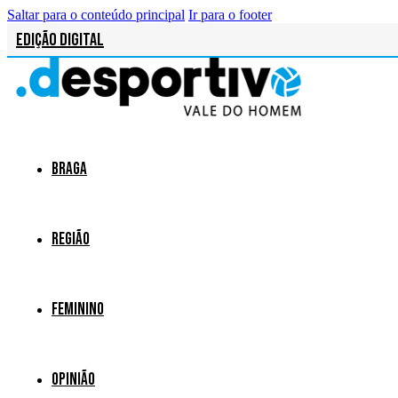
Saltar para o conteúdo principal
Ir para o footer
Edição Digital
Braga
Região
Feminino
Opinião