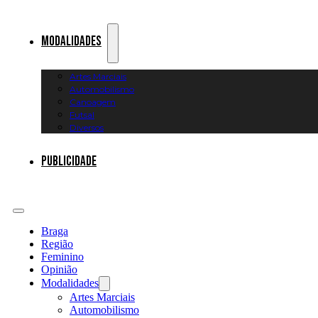
Modalidades
Artes Marciais
Automobilismo
Canoagem
Futsal
Diversos
Publicidade
Braga
Região
Feminino
Opinião
Modalidades
Artes Marciais
Automobilismo