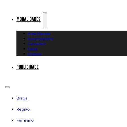
Modalidades
Artes Marciais
Automobilismo
Canoagem
Futsal
Diversos
Publicidade
Braga
Região
Feminino