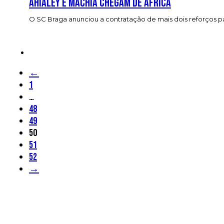
Ahialey e Machia chegam de África
O SC Braga anunciou a contratação de mais dois reforços pa
←
1
…
48
49
50
51
52
→