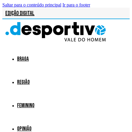
Saltar para o conteúdo principal
Ir para o footer
Edição Digital
Braga
Região
Feminino
Opinião