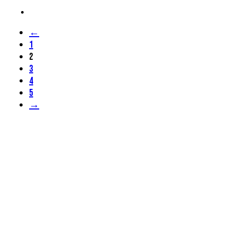
←
1
2
3
4
5
→