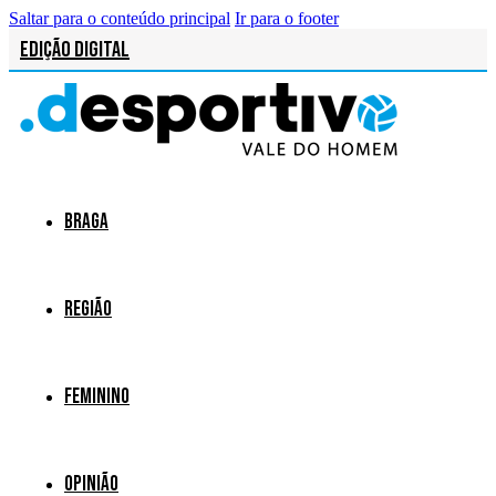
Saltar para o conteúdo principal
Ir para o footer
Edição Digital
Braga
Região
Feminino
Opinião