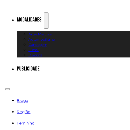
Modalidades
Artes Marciais
Automobilismo
Canoagem
Futsal
Diversos
Publicidade
Braga
Região
Feminino