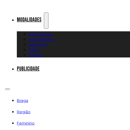
Modalidades
Artes Marciais
Automobilismo
Canoagem
Futsal
Diversos
Publicidade
Braga
Região
Feminino