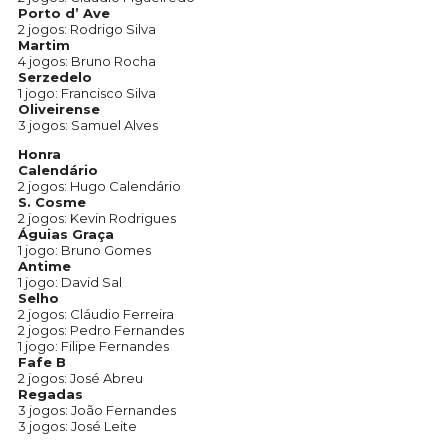
Porto d’ Ave
2 jogos: Rodrigo Silva
Martim
4 jogos: Bruno Rocha
Serzedelo
1 jogo: Francisco Silva
Oliveirense
3 jogos: Samuel Alves
Honra
Calendário
2 jogos: Hugo Calendário
S. Cosme
2 jogos: Kevin Rodrigues
Águias Graça
1 jogo: Bruno Gomes
Antime
1 jogo: David Sal
Selho
2 jogos: Cláudio Ferreira
2 jogos: Pedro Fernandes
1 jogo: Filipe Fernandes
Fafe B
2 jogos: José Abreu
Regadas
3 jogos: João Fernandes
3 jogos: José Leite