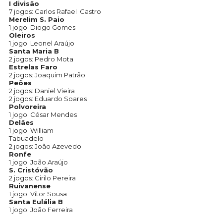
I divisão
7 jogos: Carlos Rafael Castro
Merelim S. Paio
1 jogo: Diogo Gomes
Oleiros
1 jogo: Leonel Araújo
Santa Maria B
2 jogos: Pedro Mota
Estrelas Faro
2 jogos: Joaquim Patrão
Peões
2 jogos: Daniel Vieira
2 jogos: Eduardo Soares
Polvoreira
1 jogo: César Mendes
Delães
1 jogo: William
Tabuadelo
2 jogos: João Azevedo
Ronfe
1 jogo: João Araújo
S. Cristóvão
2 jogos: Cirilo Pereira
Ruivanense
1 jogo: Vítor Sousa
Santa Eulália B
1 jogo: João Ferreira