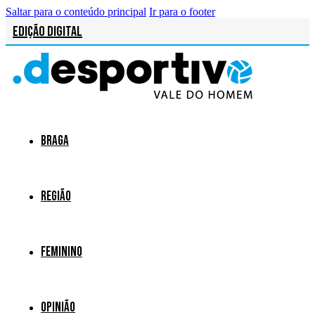
Saltar para o conteúdo principal
Ir para o footer
Edição Digital
Braga
Região
Feminino
Opinião