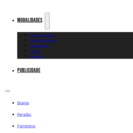
Modalidades
Artes Marciais
Automobilismo
Canoagem
Futsal
Diversos
Publicidade
Braga
Região
Feminino