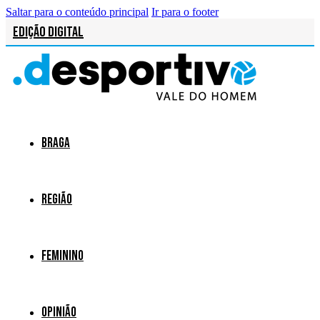
Saltar para o conteúdo principal
Ir para o footer
Edição Digital
Braga
Região
Feminino
Opinião