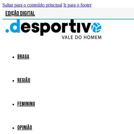
Saltar para o conteúdo principal
Ir para o footer
Edição Digital
Braga
Região
Feminino
Opinião