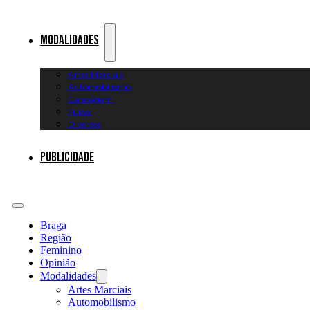
Modalidades
Artes Marciais
Automobilismo
Canoagem
Futsal
Diversos
Publicidade
Braga
Região
Feminino
Opinião
Modalidades
Artes Marciais
Automobilismo