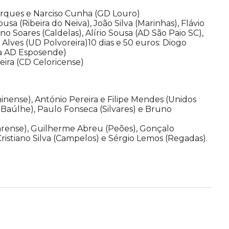
rques e Narciso Cunha (GD Louro)
sa (Ribeira do Neiva), João Silva (Marinhas), Flávio
o Soares (Caldelas), Alírio Sousa (AD São Paio SC),
ves (UD Polvoreira)10 dias e 50 euros: Diogo
da AD Esposende)
eira (CD Celoricense)
nense), António Pereira e Filipe Mendes (Unidos
e Baúlhe), Paulo Fonseca (Silvares) e Bruno
arense), Guilherme Abreu (Peões), Gonçalo
ristiano Silva (Campelos) e Sérgio Lemos (Regadas).