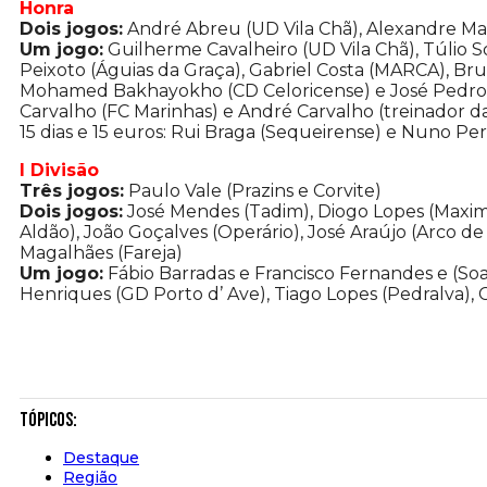
Honra
Dois jogos:
André Abreu (UD Vila Chã), Alexandre Ma
Um jogo:
Guilherme Cavalheiro (UD Vila Chã), Túlio Sou
Peixoto (Águias da Graça), Gabriel Costa (MARCA), Brun
Mohamed Bakhayokho (CD Celoricense) e José Pedro Al
Carvalho (FC Marinhas) e André Carvalho (treinador 
15 dias e 15 euros: Rui Braga (Sequeirense) e Nuno Per
I Divisão
Três jogos:
Paulo Vale (Prazins e Corvite)
Dois jogos:
José Mendes (Tadim), Diogo Lopes (Maximi
Aldão), João Goçalves (Operário), José Araújo (Arco d
Magalhães (Fareja)
Um jogo:
Fábio Barradas e Francisco Fernandes e (So
Henriques (GD Porto d’ Ave), Tiago Lopes (Pedralva), C
Tópicos:
Destaque
Região