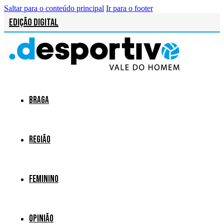
Saltar para o conteúdo principal
Ir para o footer
Edição Digital
Braga
Região
Feminino
Opinião