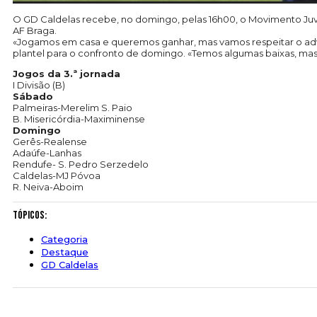
O GD Caldelas recebe, no domingo, pelas 16h00, o Movimento Juve
AF Braga.
«Jogamos em casa e queremos ganhar, mas vamos respeitar o adver
plantel para o confronto de domingo. «Temos algumas baixas, mas
Jogos da 3.ª jornada
I Divisão (B)
Sábado
Palmeiras-Merelim S. Paio
B. Misericórdia-Maximinense
Domingo
Gerês-Realense
Adaúfe-Lanhas
Rendufe- S. Pedro Serzedelo
Caldelas-MJ Póvoa
R. Neiva-Aboim
Tópicos:
Categoria
Destaque
GD Caldelas