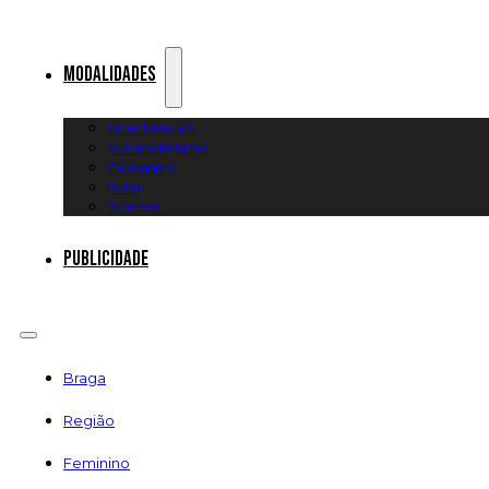
Modalidades
Artes Marciais
Automobilismo
Canoagem
Futsal
Diversos
Publicidade
Braga
Região
Feminino