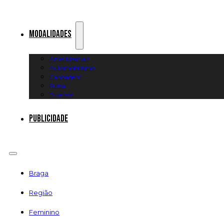
Modalidades
Artes Marciais
Automobilismo
Canoagem
Futsal
Diversos
Publicidade
Braga
Região
Feminino