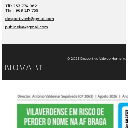
Tlf.: 253 774 062
Tlm.: 969 217 759
desportivovh@gmail.com
publineiva@gmail.com
© 2026 Desportivo Vale do Homem. Tod