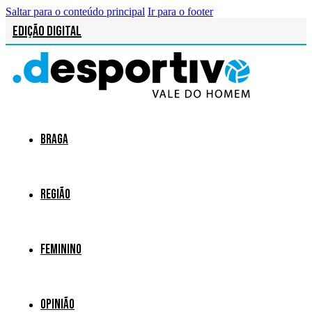
Saltar para o conteúdo principal
Ir para o footer
Edição Digital
Braga
Região
Feminino
Opinião