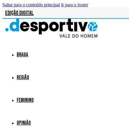
Saltar para o conteúdo principal
Ir para o footer
Edição Digital
Braga
Região
Feminino
Opinião