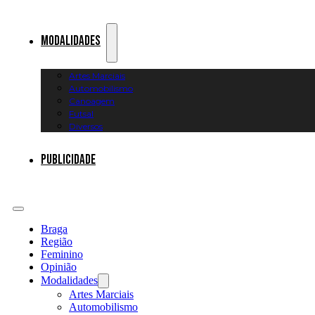
Modalidades
Artes Marciais
Automobilismo
Canoagem
Futsal
Diversos
Publicidade
Braga
Região
Feminino
Opinião
Modalidades
Artes Marciais
Automobilismo