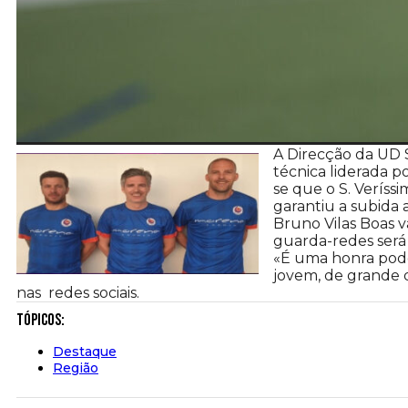
A Direcção da UD 
técnica liderada p
se que o S. Veríss
garantiu a subida
Bruno Vilas Boas v
guarda-redes será
«É uma honra pod
jovem, de grande 
nas redes sociais.
Tópicos:
Destaque
Região