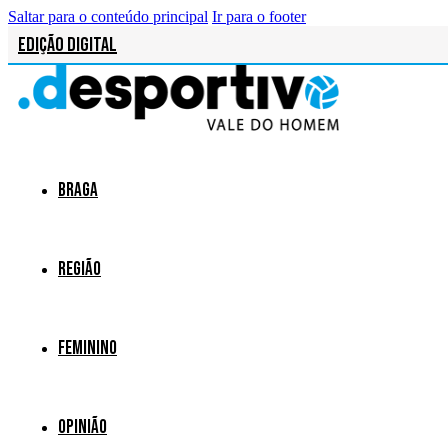
Saltar para o conteúdo principal
Ir para o footer
Edição Digital
Braga
Região
Feminino
Opinião