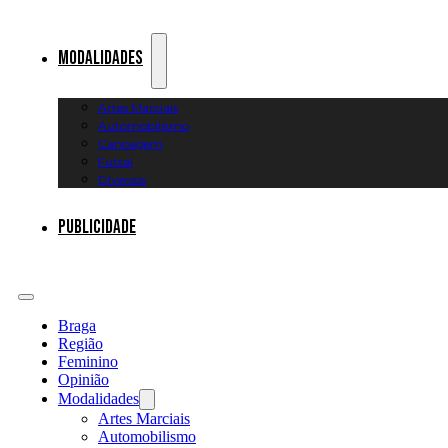
Modalidades
Artes Marciais
Automobilismo
Canoagem
Futsal
Diversos
Publicidade
Braga
Região
Feminino
Opinião
Modalidades
Artes Marciais
Automobilismo