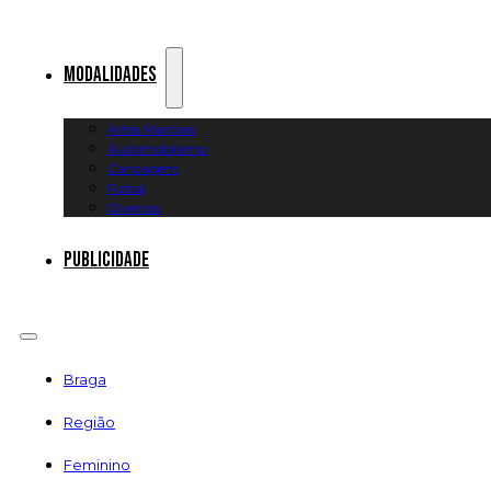
Modalidades
Artes Marciais
Automobilismo
Canoagem
Futsal
Diversos
Publicidade
Braga
Região
Feminino