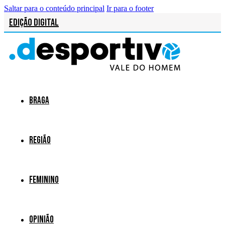
Saltar para o conteúdo principal
Ir para o footer
Edição Digital
Braga
Região
Feminino
Opinião