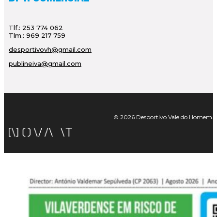
Tlf.: 253 774 062
Tlm.: 969 217 759
desportivovh@gmail.com
publineiva@gmail.com
© 2026 Desportivo Vale do Homem. Tod