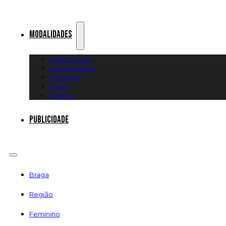
Modalidades
Artes Marciais
Automobilismo
Canoagem
Futsal
Diversos
Publicidade
Braga
Região
Feminino