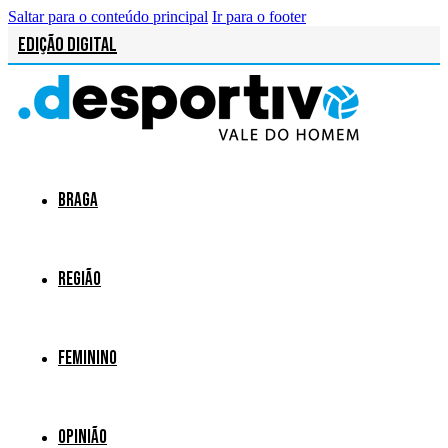
Saltar para o conteúdo principal
Ir para o footer
Edição Digital
Braga
Região
Feminino
Opinião