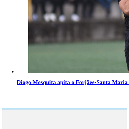
Diogo Mesquita apita o Forjães-Santa Maria