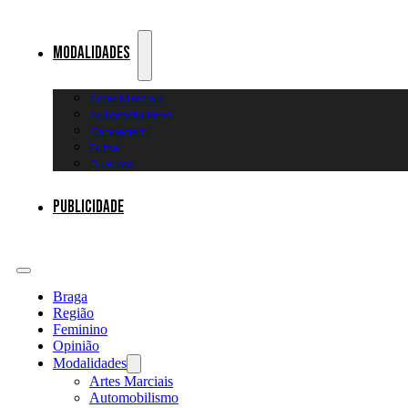
Modalidades
Artes Marciais
Automobilismo
Canoagem
Futsal
Diversos
Publicidade
Braga
Região
Feminino
Opinião
Modalidades
Artes Marciais
Automobilismo