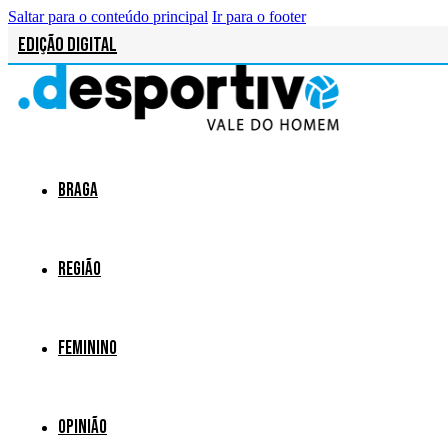
Saltar para o conteúdo principal
Ir para o footer
Edição Digital
Braga
Região
Feminino
Opinião