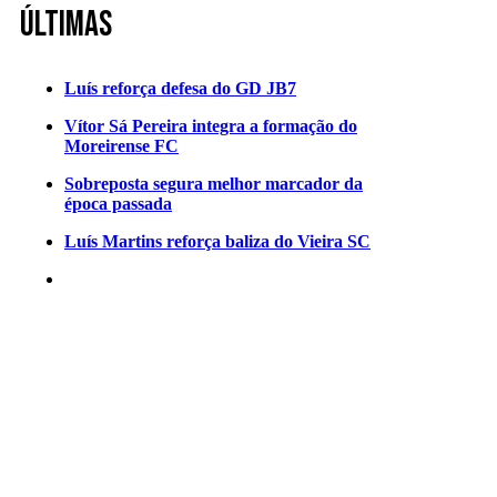
Últimas
Luís reforça defesa do GD JB7
Vítor Sá Pereira integra a formação do
Moreirense FC
Sobreposta segura melhor marcador da
época passada
Luís Martins reforça baliza do Vieira SC