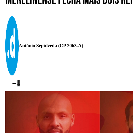
Merelinense fecha mais dois re
António Sepúlveda (CP 2063-A)