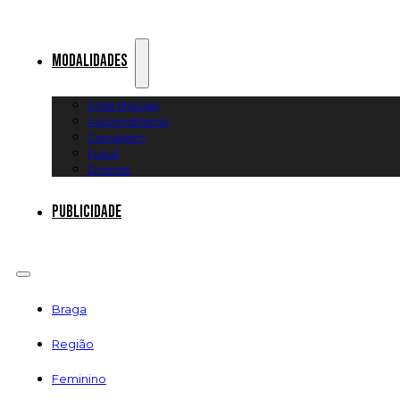
Modalidades
Artes Marciais
Automobilismo
Canoagem
Futsal
Diversos
Publicidade
Braga
Região
Feminino