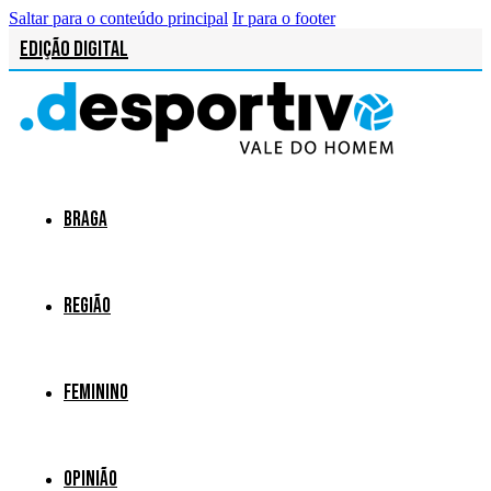
Saltar para o conteúdo principal
Ir para o footer
Edição Digital
Braga
Região
Feminino
Opinião