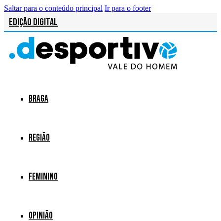
Saltar para o conteúdo principal
Ir para o footer
Edição Digital
Braga
Região
Feminino
Opinião