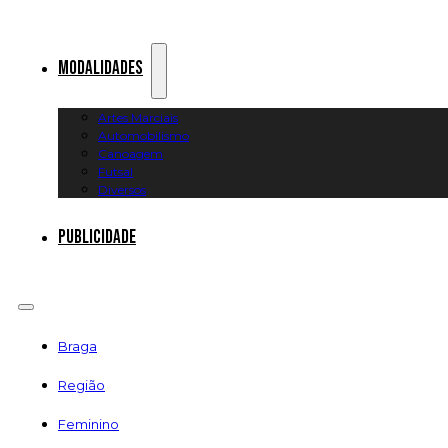
Modalidades
Artes Marciais
Automobilismo
Canoagem
Futsal
Diversos
Publicidade
Braga
Região
Feminino