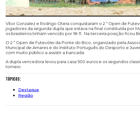
Vítor Gonzalez e Rodrigo Otera conquistaram o 2.º Open de Futev
jogadores da segunda dupla que estava na final constituída por Ma
os brasileiros tinham vencido por 18-11. Na terceira posição fico
O 2.º Open de Futevólei da Ponte do Bico, organizado pela Ass
Municipal de Amares e do Instituto Português do Desporto e Juven
com muito público a assistir a bancada.
A dupla vencedora levou para casa 500 euros e os segundos classi
torneio.
Tópicos:
Destaque
Região