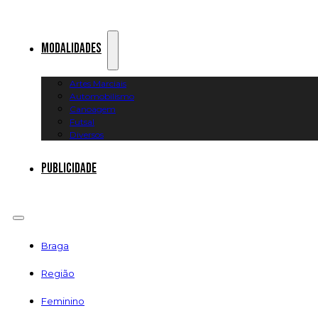
Modalidades
Artes Marciais
Automobilismo
Canoagem
Futsal
Diversos
Publicidade
Braga
Região
Feminino