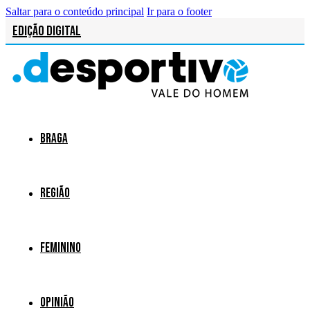
Saltar para o conteúdo principal
Ir para o footer
Edição Digital
Braga
Região
Feminino
Opinião