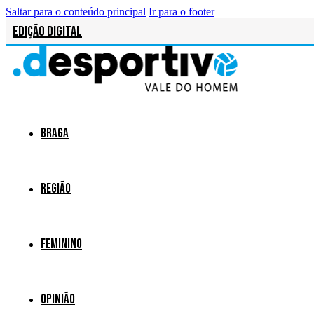
Saltar para o conteúdo principal
Ir para o footer
Edição Digital
Braga
Região
Feminino
Opinião