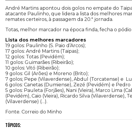
André Martins apontou dois golos no empate do Taipas
atacante Paulinho, que lidera a lista dos melhores 
remates certeiros, à passagem da 20.ª jornada.
Totas, melhor marcador na época finda, fecha o pódio
Lista dos melhores marcadores
19 golos: Paulinho (S. Paio d’Arcos);
17 golos: André Martins (Taipas);
12 golos: Totas (Pevidém);
11 golos: Guimarães (Ribeirão);
10 golos: Vitó (Ribeirão);
9 golos: Gil (Arões) e Moreno (Brito);
7 golos; Pepe (Vilaverdense), Abdul (Torcatense) e Luí
6 golos: Canetas (Dumiense), Zezé (Pevidém) e Pedro 
5 golos: Pauleta (Forjães), Nani (Vieira), Marco Lima (
(Pevidém), Caio (Vieira), Ricardo Silva (Vilaverdense),
(Vilaverdense) (…).
Fonte. Correio do Minho
Tópicos: