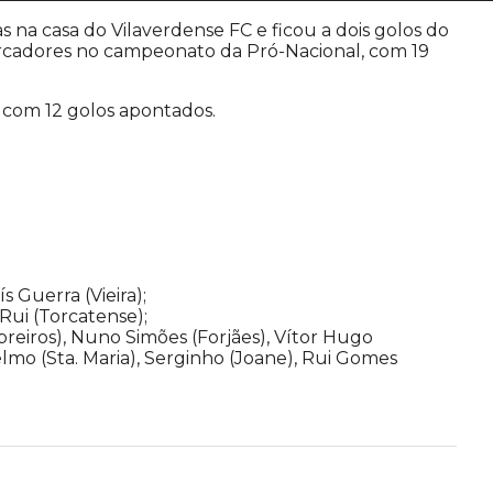
 na casa do Vilaverdense FC e ficou a dois golos do
marcadores no campeonato da Pró-Nacional, com 19
 com 12 golos apontados.
s Guerra (Vieira);
Rui (Torcatense);
Cabreiros), Nuno Simões (Forjães), Vítor Hugo
 Telmo (Sta. Maria), Serginho (Joane), Rui Gomes