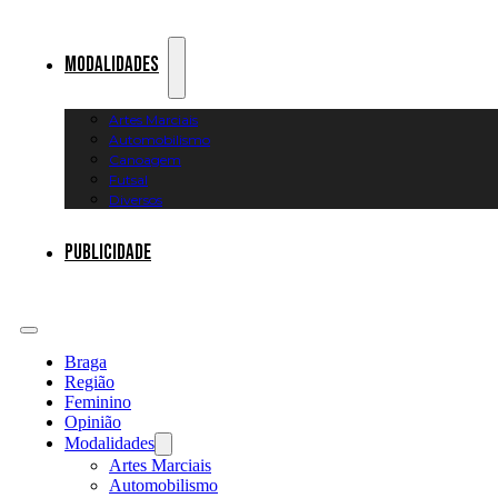
Modalidades
Artes Marciais
Automobilismo
Canoagem
Futsal
Diversos
Publicidade
Braga
Região
Feminino
Opinião
Modalidades
Artes Marciais
Automobilismo