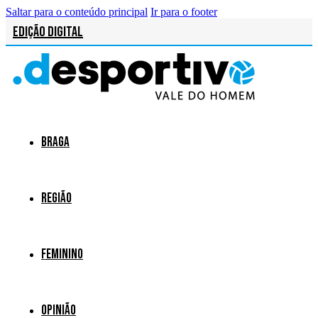
Saltar para o conteúdo principal
Ir para o footer
Edição Digital
Braga
Região
Feminino
Opinião