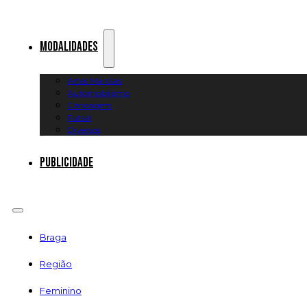
Modalidades
Artes Marciais
Automobilismo
Canoagem
Futsal
Diversos
Publicidade
Braga
Região
Feminino