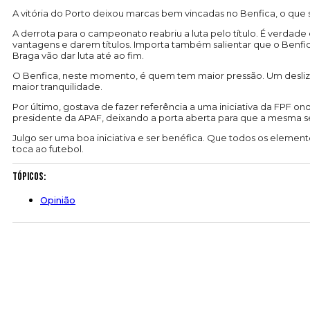
A vitória do Porto deixou marcas bem vincadas no Benfica, o que se
A derrota para o campeonato reabriu a luta pelo título. É verda
vantagens e darem títulos. Importa também salientar que o Benfi
Braga vão dar luta até ao fim.
O Benfica, neste momento, é quem tem maior pressão. Um deslize 
maior tranquilidade.
Por último, gostava de fazer referência a uma iniciativa da FPF ond
presidente da APAF, deixando a porta aberta para que a mesma se 
Julgo ser uma boa iniciativa e ser benéfica. Que todos os eleme
toca ao futebol.
Tópicos:
Opinião