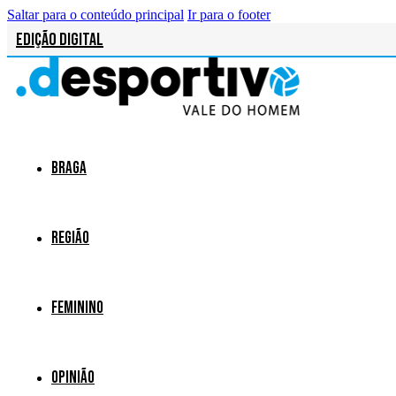
Saltar para o conteúdo principal
Ir para o footer
Edição Digital
Braga
Região
Feminino
Opinião