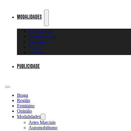
Modalidades
Artes Marciais
Automobilismo
Canoagem
Futsal
Diversos
Publicidade
Braga
Região
Feminino
Opinião
Modalidades
Artes Marciais
Automobilismo