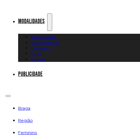
Modalidades
Artes Marciais
Automobilismo
Canoagem
Futsal
Diversos
Publicidade
Braga
Região
Feminino