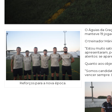
O Águias da Graç
manteve 19 jogad
O treinador Mári
“Estou muito sat
apresentaram, pe
atentos: se apar
Quanto aos objet
“Somos candidato
vencer sempre. 
Reforços para a nova época.