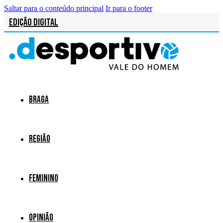
Saltar para o conteúdo principal
Ir para o footer
Edição Digital
Braga
Região
Feminino
Opinião