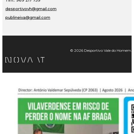
Tlm.: 969 217 759
desportivovh@gmail.com
publineiva@gmail.com
© 2026 Desportivo Vale do Homem. Tod