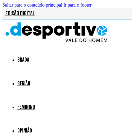
Saltar para o conteúdo principal
Ir para o footer
Edição Digital
Braga
Região
Feminino
Opinião