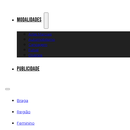
Modalidades
Artes Marciais
Automobilismo
Canoagem
Futsal
Diversos
Publicidade
Braga
Região
Feminino