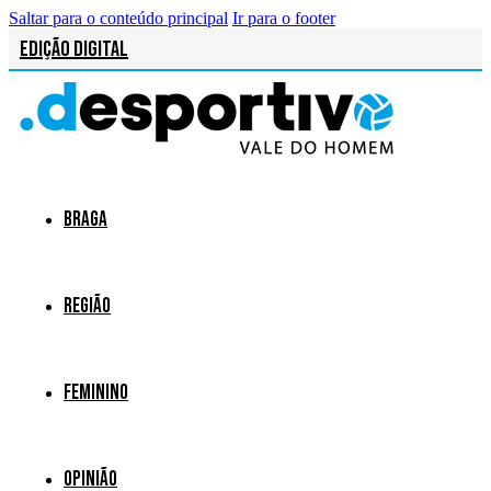
Saltar para o conteúdo principal
Ir para o footer
Edição Digital
Braga
Região
Feminino
Opinião