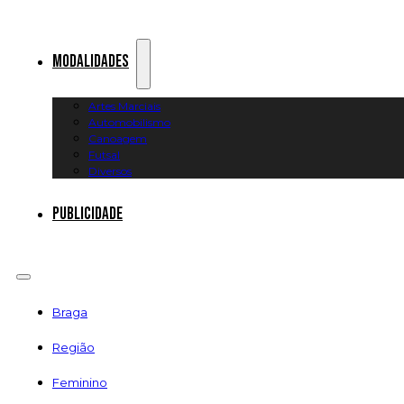
Modalidades
Artes Marciais
Automobilismo
Canoagem
Futsal
Diversos
Publicidade
Braga
Região
Feminino