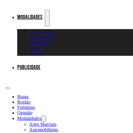
Modalidades
Artes Marciais
Automobilismo
Canoagem
Futsal
Diversos
Publicidade
Braga
Região
Feminino
Opinião
Modalidades
Artes Marciais
Automobilismo