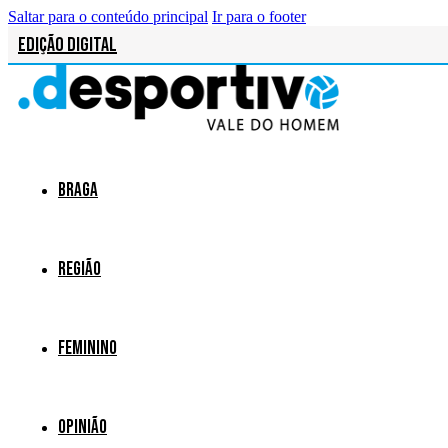
Saltar para o conteúdo principal
Ir para o footer
Edição Digital
Braga
Região
Feminino
Opinião