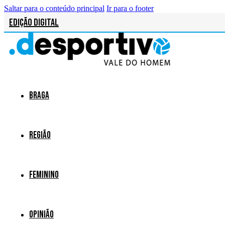
Saltar para o conteúdo principal
Ir para o footer
Edição Digital
Braga
Região
Feminino
Opinião