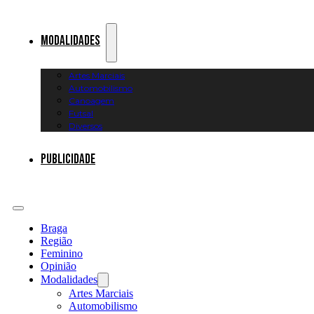
Modalidades
Artes Marciais
Automobilismo
Canoagem
Futsal
Diversos
Publicidade
Braga
Região
Feminino
Opinião
Modalidades
Artes Marciais
Automobilismo