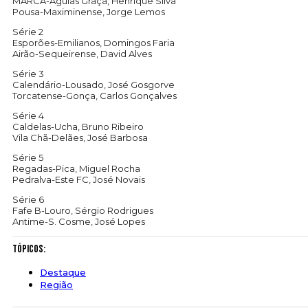
MARCA-Águias Graça, Henrique Silva
Pousa-Maximinense, Jorge Lemos
Série 2
Esporões-Emilianos, Domingos Faria
Airão-Sequeirense, David Alves
Série 3
Calendário-Lousado, José Gosgorve
Torcatense-Gonça, Carlos Gonçalves
Série 4
Caldelas-Ucha, Bruno Ribeiro
Vila Chã-Delães, José Barbosa
Série 5
Regadas-Pica, Miguel Rocha
Pedralva-Este FC, José Novais
Série 6
Fafe B-Louro, Sérgio Rodrigues
Antime-S. Cosme, José Lopes
Tópicos:
Destaque
Região