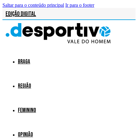
Saltar para o conteúdo principal
Ir para o footer
Edição Digital
Braga
Região
Feminino
Opinião