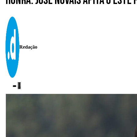
Honra. José Novais apita o Este
Redação