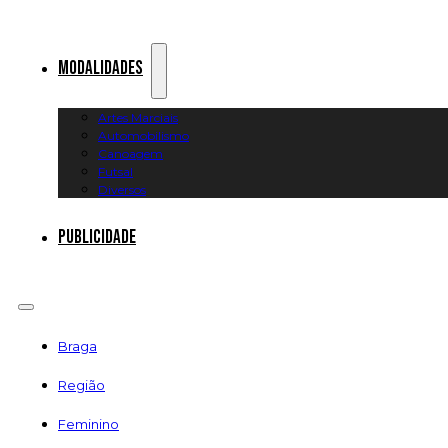
Modalidades
Artes Marciais
Automobilismo
Canoagem
Futsal
Diversos
Publicidade
Braga
Região
Feminino