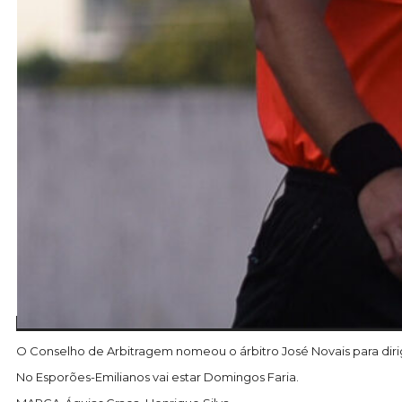
O Conselho de Arbitragem nomeou o árbitro José Novais para dirigi
No Esporões-Emilianos vai estar Domingos Faria.