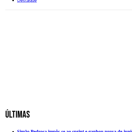
Destaque
Últimas
Simão Pedrosa impôs-se ao sprint e ganhou prova de jun