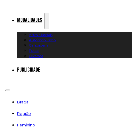
Modalidades
Artes Marciais
Automobilismo
Canoagem
Futsal
Diversos
Publicidade
Braga
Região
Feminino