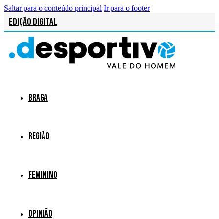
Saltar para o conteúdo principal
Ir para o footer
Edição Digital
Braga
Região
Feminino
Opinião