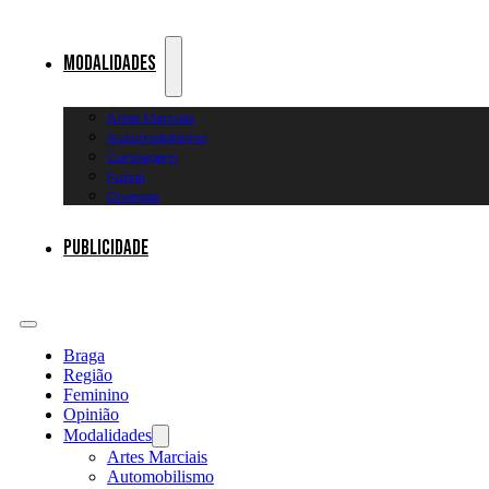
Modalidades
Artes Marciais
Automobilismo
Canoagem
Futsal
Diversos
Publicidade
Braga
Região
Feminino
Opinião
Modalidades
Artes Marciais
Automobilismo