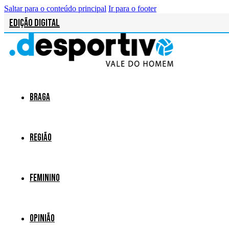
Saltar para o conteúdo principal
Ir para o footer
Edição Digital
Braga
Região
Feminino
Opinião