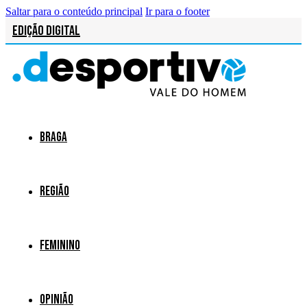
Saltar para o conteúdo principal
Ir para o footer
Edição Digital
Braga
Região
Feminino
Opinião