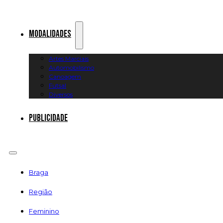
Modalidades
Artes Marciais
Automobilismo
Canoagem
Futsal
Diversos
Publicidade
Braga
Região
Feminino