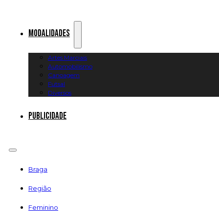
Modalidades
Artes Marciais
Automobilismo
Canoagem
Futsal
Diversos
Publicidade
Braga
Região
Feminino