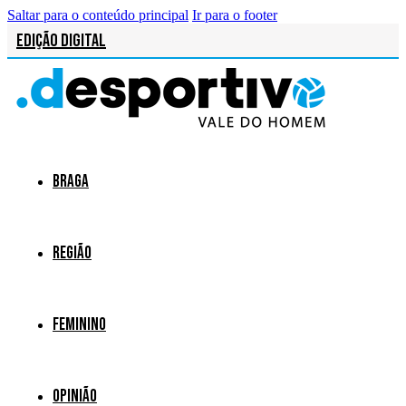
Saltar para o conteúdo principal
Ir para o footer
Edição Digital
Braga
Região
Feminino
Opinião