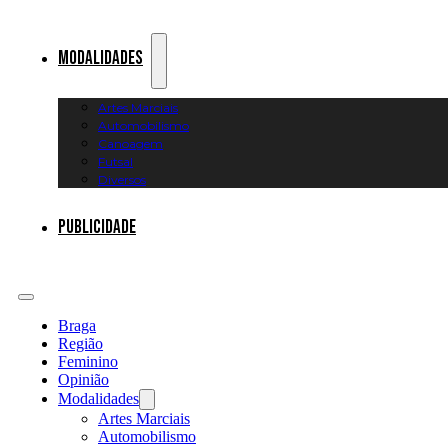
Modalidades
Artes Marciais
Automobilismo
Canoagem
Futsal
Diversos
Publicidade
Braga
Região
Feminino
Opinião
Modalidades
Artes Marciais
Automobilismo