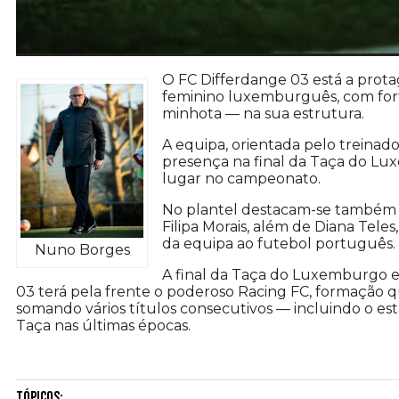
O FC Differdange 03 está a prot
feminino luxemburguês, com fort
minhota — na sua estrutura.
A equipa, orientada pelo treinado
presença na final da Taça do L
lugar no campeonato.
No plantel destacam-se também a
Filipa Morais, além de Diana Teles
da equipa ao futebol português.
Nuno Borges
A final da Taça do Luxemburgo e
03 terá pela frente o poderoso Racing FC, formação 
somando vários títulos consecutivos — incluindo o e
Taça nas últimas épocas.
Tópicos: