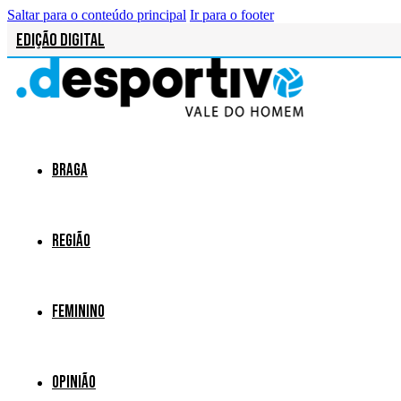
Saltar para o conteúdo principal
Ir para o footer
Edição Digital
Braga
Região
Feminino
Opinião