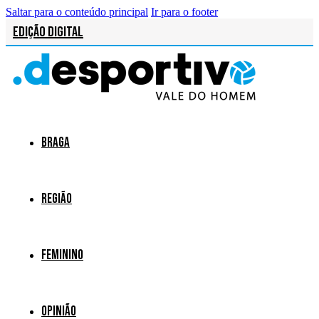
Saltar para o conteúdo principal
Ir para o footer
Edição Digital
Braga
Região
Feminino
Opinião