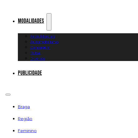
Modalidades
Artes Marciais
Automobilismo
Canoagem
Futsal
Diversos
Publicidade
Braga
Região
Feminino