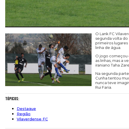
O Lank FC Vilaver
segunda volta do 
primeiros lugares
linha de água.
O jogo começou co
as linhas, mas a 
iraniano Taha Zar
Na segunda parte,
Cunha tentou muda
nunca teve imagin
Rui Faria.
Tópicos:
Destaque
Região
Vilaverdense FC