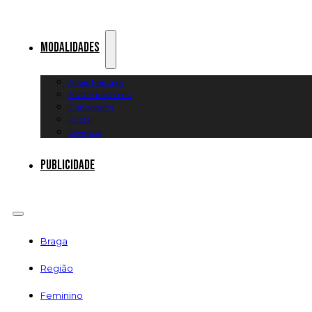
Modalidades
Artes Marciais
Automobilismo
Canoagem
Futsal
Diversos
Publicidade
Braga
Região
Feminino