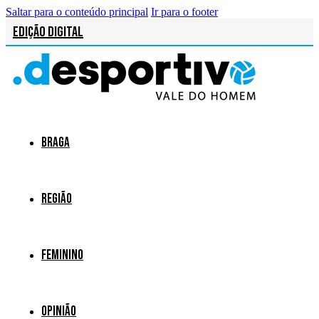
Saltar para o conteúdo principal
Ir para o footer
Edição Digital
Braga
Região
Feminino
Opinião