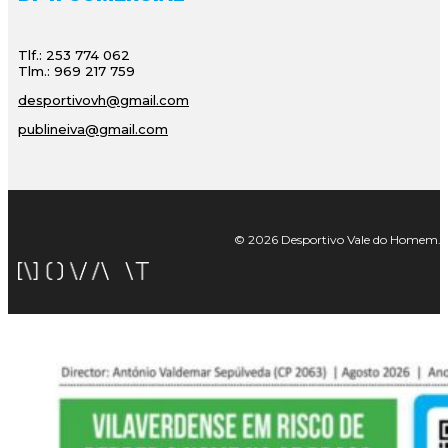
Tlf.: 253 774 062
Tlm.: 969 217 759
desportivovh@gmail.com
publineiva@gmail.com
© 2026 Desportivo Vale do Homem. Tod