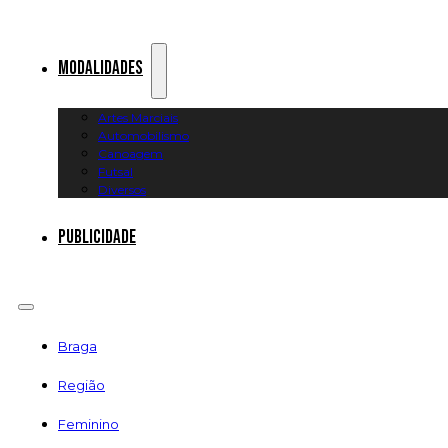
Modalidades
Artes Marciais
Automobilismo
Canoagem
Futsal
Diversos
Publicidade
Braga
Região
Feminino