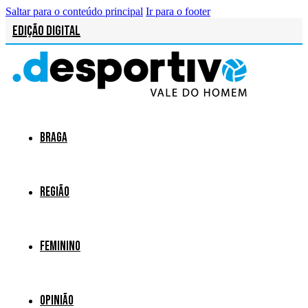
Saltar para o conteúdo principal
Ir para o footer
Edição Digital
Braga
Região
Feminino
Opinião