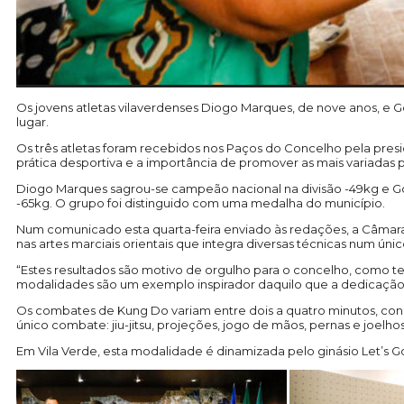
Os jovens atletas vilaverdenses Diogo Marques, de nove anos, e 
lugar.
Os três atletas foram recebidos nos Paços do Concelho pela presi
prática desportiva e a importância de promover as mais variadas
Diogo Marques sagrou-se campeão nacional na divisão -49kg e Gon
-65kg. O grupo foi distinguido com uma medalha do município.
Num comunicado esta quarta-feira enviado às redações, a Câmara
nas artes marciais orientais que integra diversas técnicas num úni
“Estes resultados são motivo de orgulho para o concelho, como ter
modalidades são um exemplo inspirador daquilo que a dedicação, 
Os combates de Kung Do variam entre dois a quatro minutos, con
único combate: jiu-jitsu, projeções, jogo de mãos, pernas e joelhos
Em Vila Verde, esta modalidade é dinamizada pelo ginásio Let’s Go