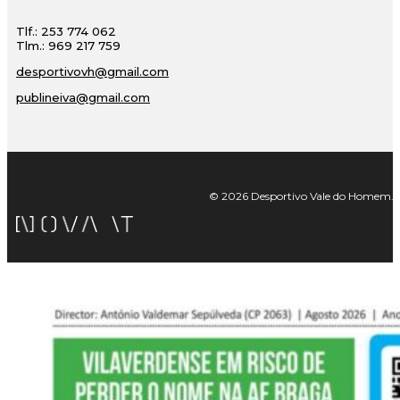
Tlf.: 253 774 062
Tlm.: 969 217 759
desportivovh@gmail.com
publineiva@gmail.com
© 2026 Desportivo Vale do Homem. Tod