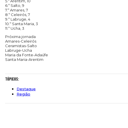
5.º Arentim, 10
6.º Salto, 9
7.º Amares, 7
8.º Celeirós, 7
9.º Labruge, 4
10.º Santa Maria, 3
11.º Ucha, 3
Próxima jornada
Amares-Celeirós
Ceramistas-Salto
Labruge-Ucha
Maria da Fonte-Adaúfe
Santa Maria-Arentim
Tópicos:
Destaque
Região