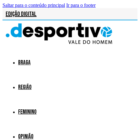
Saltar para o conteúdo principal
Ir para o footer
Edição Digital
Braga
Região
Feminino
Opinião