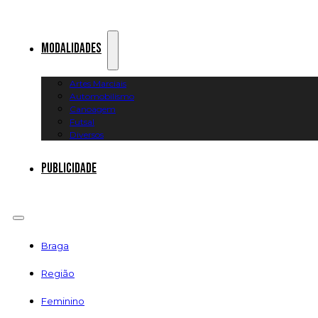
Modalidades
Artes Marciais
Automobilismo
Canoagem
Futsal
Diversos
Publicidade
Braga
Região
Feminino