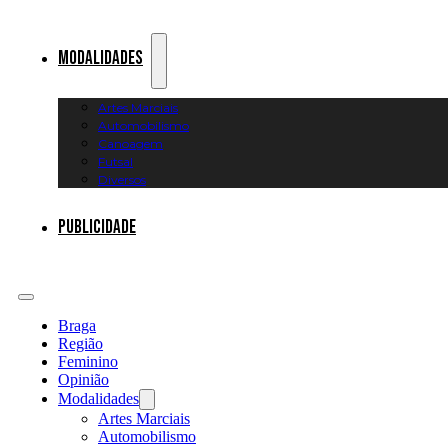
Modalidades
Artes Marciais
Automobilismo
Canoagem
Futsal
Diversos
Publicidade
Braga
Região
Feminino
Opinião
Modalidades
Artes Marciais
Automobilismo