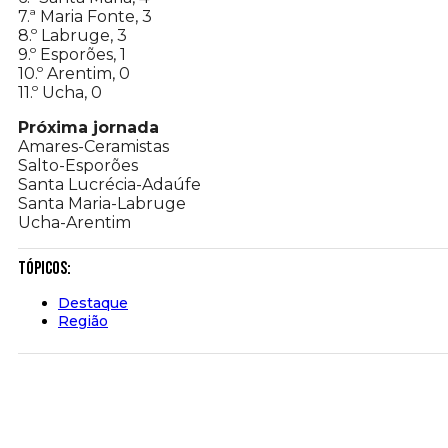
7.ª Maria Fonte, 3
8.º Labruge, 3
9.º Esporões, 1
10.º Arentim, 0
11.º Ucha, 0
Próxima jornada
Amares-Ceramistas
Salto-Esporões
Santa Lucrécia-Adaúfe
Santa Maria-Labruge
Ucha-Arentim
Tópicos:
Destaque
Região