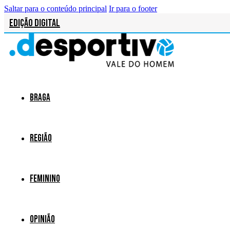
Saltar para o conteúdo principal
Ir para o footer
Edição Digital
Braga
Região
Feminino
Opinião