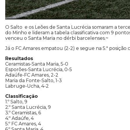
O Salto e os Leões de Santa Lucrécia somaram a terc
do Minho e lideram a tabela classificativa com 9 ponto
venceu o Santa Maria no dérbi barcelenses.~
Já o FC Amares empatou (2-2) e segue na 5.ª posição 
Resultados
Ceramistas-Santa Maria, 5-0
Esporões-Santa Lucrécia, 0-5
Adaúfe-FC Amares, 2-2
Maria da Fonte-Salto, 1-3
Labruge-Ucha, 4-2
Classificação
1.º Salto, 9
2.º Santa Lucrécia, 9
3.º Ceramistas, 6
4.º Adaúfe, 4
5.º FC Amares, 4
6.º Santa Maria, 4