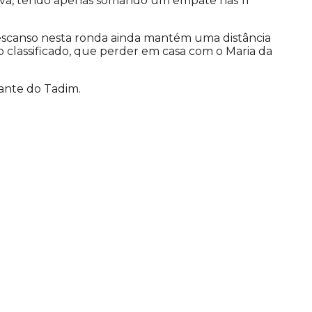
rova, tendo apenas somando um empate nas 11
descanso nesta ronda ainda mantém uma distância
ro classificado, que perder em casa com o Maria da
iante do Tadim.