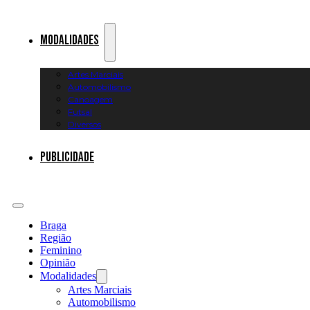
Modalidades
Artes Marciais
Automobilismo
Canoagem
Futsal
Diversos
Publicidade
Braga
Região
Feminino
Opinião
Modalidades
Artes Marciais
Automobilismo