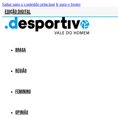
Saltar para o conteúdo principal
Ir para o footer
Edição Digital
Braga
Região
Feminino
Opinião