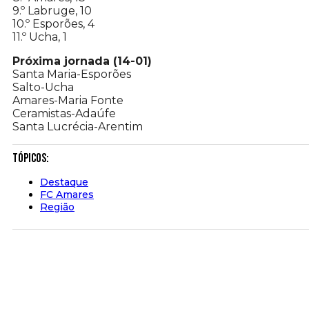
9.º Labruge, 10
10.º Esporões, 4
11.º Ucha, 1
Próxima jornada (14-01)
Santa Maria-Esporões
Salto-Ucha
Amares-Maria Fonte
Ceramistas-Adaúfe
Santa Lucrécia-Arentim
Tópicos:
Destaque
FC Amares
Região