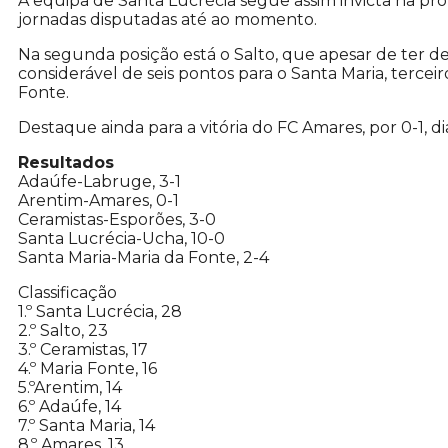
A equipa de Santa Lucrécia segue assim invicta na p
jornadas disputadas até ao momento.
Na segunda posição está o Salto, que apesar de ter 
considerável de seis pontos para o Santa Maria, tercei
Fonte.
Destaque ainda para a vitória do FC Amares, por 0-1, d
Resultados
Adaúfe-Labruge, 3-1
Arentim-Amares, 0-1
Ceramistas-Esporões, 3-0
Santa Lucrécia-Ucha, 10-0
Santa Maria-Maria da Fonte, 2-4
Classificação
1.º Santa Lucrécia, 28
2.º Salto, 23
3.º Ceramistas, 17
4.º Maria Fonte, 16
5.ºArentim, 14
6.º Adaúfe, 14
7.º Santa Maria, 14
8.º Amares, 13