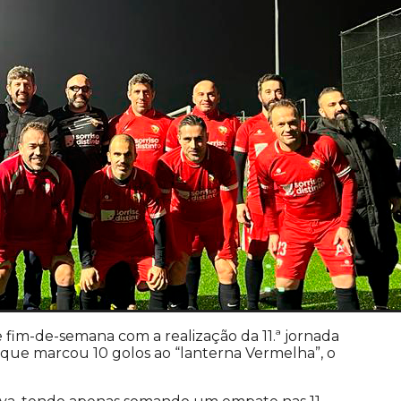
im-de-semana com a realização da 11.ª jornada
 que marcou 10 golos ao “lanterna Vermelha”, o