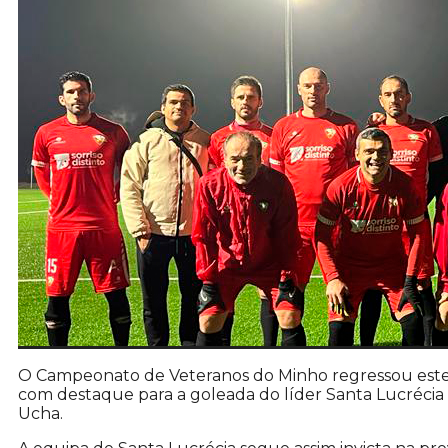
O Campeonato de Veteranos do Minho regressou este f
com destaque para a goleada do líder Santa Lucrécia
Ucha.