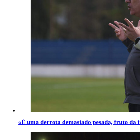
«É uma derrota demasiado pesada, fruto da i