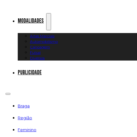
Modalidades
Artes Marciais
Automobilismo
Canoagem
Futsal
Diversos
Publicidade
Braga
Região
Feminino