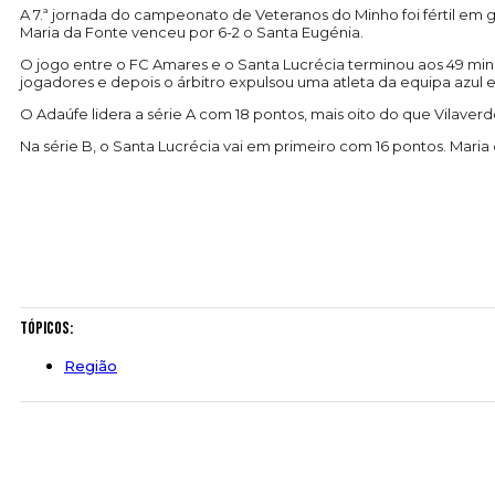
A 7.ª jornada do campeonato de Veteranos do Minho foi fértil e
Maria da Fonte venceu por 6-2 o Santa Eugénia.
O jogo entre o FC Amares e o Santa Lucrécia terminou aos 49 min
jogadores e depois o árbitro expulsou uma atleta da equipa azul
O Adaúfe lidera a série A com 18 pontos, mais oito do que Vilave
Na série B, o Santa Lucrécia vai em primeiro com 16 pontos. Maria
Tópicos:
Região