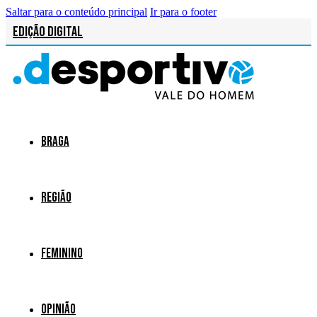
Saltar para o conteúdo principal
Ir para o footer
Edição Digital
Braga
Região
Feminino
Opinião