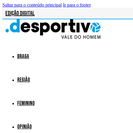
Saltar para o conteúdo principal
Ir para o footer
Edição Digital
Braga
Região
Feminino
Opinião