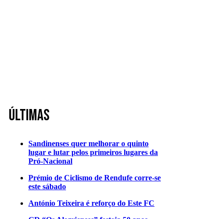
Últimas
Sandinenses quer melhorar o quinto
lugar e lutar pelos primeiros lugares da
Pró-Nacional
Prémio de Ciclismo de Rendufe corre-se
este sábado
António Teixeira é reforço do Este FC