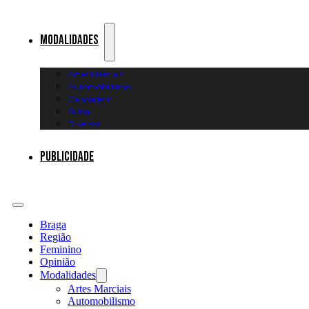
Modalidades
Artes Marciais
Automobilismo
Canoagem
Futsal
Diversos
Publicidade
Braga
Região
Feminino
Opinião
Modalidades
Artes Marciais
Automobilismo