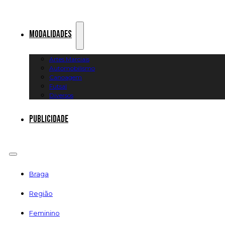
Modalidades
Artes Marciais
Automobilismo
Canoagem
Futsal
Diversos
Publicidade
Braga
Região
Feminino