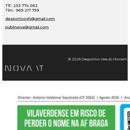
Tlf.: 253 774 062
Tlm.: 969 217 759
desportivovh@gmail.com
publineiva@gmail.com
© 2026 Desportivo Vale do Homem. Tod