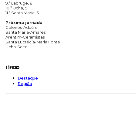
9.º Labruge, 8
10.º Ucha, 5
11.º Santa Maria, 3
Próxima jornada
Celeirós-Adaúfe
Santa Maria-Amares
Arentim-Ceramistas
Santa Lucrécia-Maria Fonte
Ucha-Salto
Tópicos:
Destaque
Região