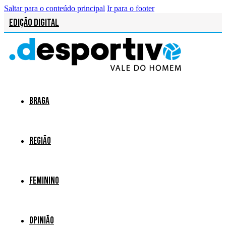
Saltar para o conteúdo principal
Ir para o footer
Edição Digital
Braga
Região
Feminino
Opinião