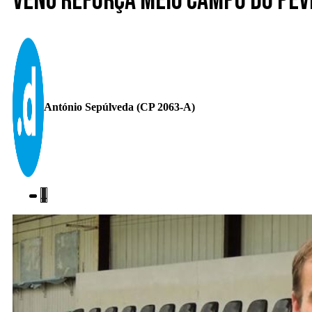
Venú reforça meio campo do Pe
António Sepúlveda (CP 2063-A)