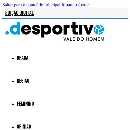
Saltar para o conteúdo principal
Ir para o footer
Edição Digital
Braga
Região
Feminino
Opinião