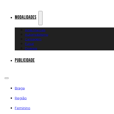
Modalidades
Artes Marciais
Automobilismo
Canoagem
Futsal
Diversos
Publicidade
Braga
Região
Feminino